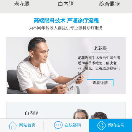
老花眼
白内障
综合眼病
高端眼科技术 严谨诊疗流程
为不同年龄段人群提供专业眼科诊疗服务
老花眼
老花近视手术来自中国台湾
近20年手术经验，解决老
花、散光、近视或远视等问
题
查看详情
白内障
飞秒白内障手术智能操作，
网站首页
在线咨询
预约挂号
个性化手术方案，治疗白内