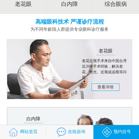
老花眼
白内障
综合眼病
高端眼科技术 严谨诊疗流程
为不同年龄段人群提供专业眼科诊疗服务
老花眼
老花近视手术来自中国台湾
近20年手术经验，解决老
花、散光、近视或远视等问
题
查看详情
白内障
飞秒白内障手术智能操作，
网站首页
在线咨询
预约挂号
个性化手术方案，治疗白内