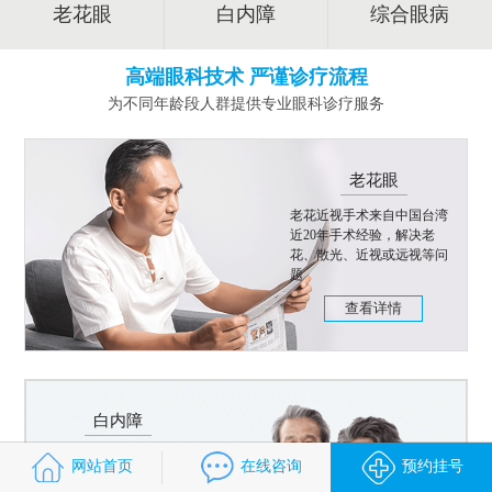
老花眼
白内障
综合眼病
高端眼科技术 严谨诊疗流程
为不同年龄段人群提供专业眼科诊疗服务
老花眼
老花近视手术来自中国台湾
近20年手术经验，解决老
花、散光、近视或远视等问
题
查看详情
白内障
飞秒白内障手术智能操作，
网站首页
在线咨询
预约挂号
个性化手术方案，治疗白内